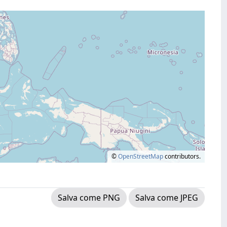
©
OpenStreetMap
contributors.
Salva come PNG
Salva come JPEG