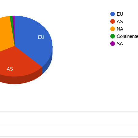
EU
AS
NA
Continent
EU
SA
AS