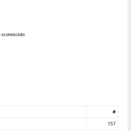
e sconosciuto
#
157