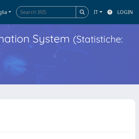
glia
IT
LOGIN
ormation System
(Statistiche: