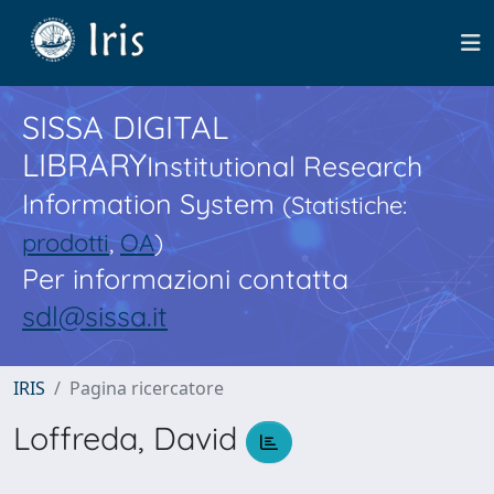
SISSA DIGITAL
LIBRARY
Institutional Research
Information System
(Statistiche:
prodotti
,
OA
)
Per informazioni contatta
sdl@sissa.it
IRIS
Pagina ricercatore
Loffreda, David