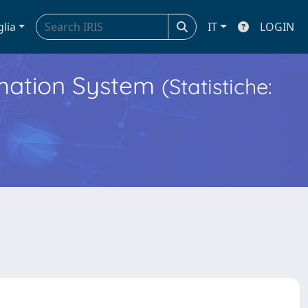
glia
IT
LOGIN
ormation System
(Statistiche: