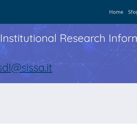
Home
Sfo
Institutional Research Inf
sdl@sissa.it