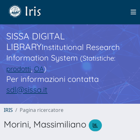
SISSA DIGITAL
LIBRARY
Institutional Research
Information System
(Statistiche:
prodotti
,
OA
)
Per informazioni contatta
sdl@sissa.it
IRIS
Pagina ricercatore
Morini, Massimiliano