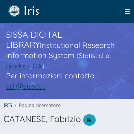
SISSA DIGITAL
LIBRARY
Institutional Research
Information System
(Statistiche:
prodotti
,
OA
)
Per informazioni contatta
sdl@sissa.it
IRIS
Pagina ricercatore
CATANESE, Fabrizio