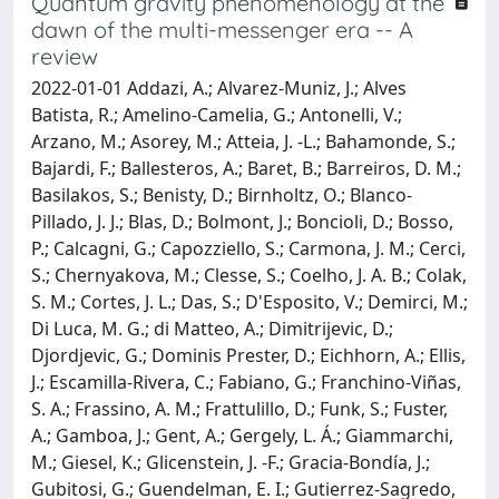
Quantum gravity phenomenology at the
dawn of the multi-messenger era -- A
review
2022-01-01 Addazi, A.; Alvarez-Muniz, J.; Alves
Batista, R.; Amelino-Camelia, G.; Antonelli, V.;
Arzano, M.; Asorey, M.; Atteia, J. -L.; Bahamonde, S.;
Bajardi, F.; Ballesteros, A.; Baret, B.; Barreiros, D. M.;
Basilakos, S.; Benisty, D.; Birnholtz, O.; Blanco-
Pillado, J. J.; Blas, D.; Bolmont, J.; Boncioli, D.; Bosso,
P.; Calcagni, G.; Capozziello, S.; Carmona, J. M.; Cerci,
S.; Chernyakova, M.; Clesse, S.; Coelho, J. A. B.; Colak,
S. M.; Cortes, J. L.; Das, S.; D'Esposito, V.; Demirci, M.;
Di Luca, M. G.; di Matteo, A.; Dimitrijevic, D.;
Djordjevic, G.; Dominis Prester, D.; Eichhorn, A.; Ellis,
J.; Escamilla-Rivera, C.; Fabiano, G.; Franchino-Viñas,
S. A.; Frassino, A. M.; Frattulillo, D.; Funk, S.; Fuster,
A.; Gamboa, J.; Gent, A.; Gergely, L. Á.; Giammarchi,
M.; Giesel, K.; Glicenstein, J. -F.; Gracia-Bondía, J.;
Gubitosi, G.; Guendelman, E. I.; Gutierrez-Sagredo,