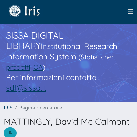
SISSA DIGITAL
LIBRARY
Institutional Research
Information System
(Statistiche:
prodotti
,
OA
)
Per informazioni contatta
sdl@sissa.it
IRIS
Pagina ricercatore
MATTINGLY, David Mc Calmont