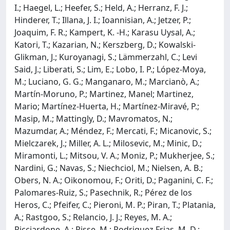
I.; Haegel, L.; Heefer, S.; Held, A.; Herranz, F. J.;
Hinderer, T.; Illana, J. I.; Ioannisian, A.; Jetzer, P.;
Joaquim, F. R.; Kampert, K. -H.; Karasu Uysal, A.;
Katori, T.; Kazarian, N.; Kerszberg, D.; Kowalski-
Glikman, J.; Kuroyanagi, S.; Lämmerzahl, C.; Levi
Said, J.; Liberati, S.; Lim, E.; Lobo, I. P.; López-Moya,
M.; Luciano, G. G.; Manganaro, M.; Marcianò, A.;
Martín-Moruno, P.; Martinez, Manel; Martinez,
Mario; Martínez-Huerta, H.; Martínez-Miravé, P.;
Masip, M.; Mattingly, D.; Mavromatos, N.;
Mazumdar, A.; Méndez, F.; Mercati, F.; Micanovic, S.;
Mielczarek, J.; Miller, A. L.; Milosevic, M.; Minic, D.;
Miramonti, L.; Mitsou, V. A.; Moniz, P.; Mukherjee, S.;
Nardini, G.; Navas, S.; Niechciol, M.; Nielsen, A. B.;
Obers, N. A.; Oikonomou, F.; Oriti, D.; Paganini, C. F.;
Palomares-Ruiz, S.; Pasechnik, R.; Pérez de los
Heros, C.; Pfeifer, C.; Pieroni, M. P.; Piran, T.; Platania,
A.; Rastgoo, S.; Relancio, J. J.; Reyes, M. A.;
Ricciardone, A.; Risse, M.; Rodriguez Frias, M. D.;