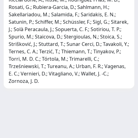
Rosati, G.; Rubiera-Garcia, D.; Sahlmann, H.;
Sakellariadou, M.; Salamida, F.; Saridakis, E. N.;
Satunin, P.; Schiffer, M.; Schüssler, F.; Sigl, G.; Sitarek,
J.; Solà Peracaula, J.; Sopuerta, C. F.; Sotiriou, T. P.;
Spurio, M.; Staicova, D.; Stergioulas, N.; Stoica, S.;
Strišković, J.; Stuttard, T.; Sunar Cerci, D.; Tavakoli, Y.;
Ternes, C. A.; Terzić, T.; Thiemann, T.; Tinyakov, P.;
Torri, M. D. C.; Tórtola, M.; Trimarelli, C.;
Trześniewski, T.; Tureanu, A.; Urban, F. R.; Vagenas,
E. C.; Vernieri, D.; Vitagliano, V.; Wallet, J. -C.;
Zornoza, J. D.