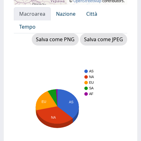
©
OpenStreetMap
contributors.
Macroarea
Nazione
Città
Tempo
Salva come PNG
Salva come JPEG
AS
NA
EU
SA
AF
EU
AS
NA