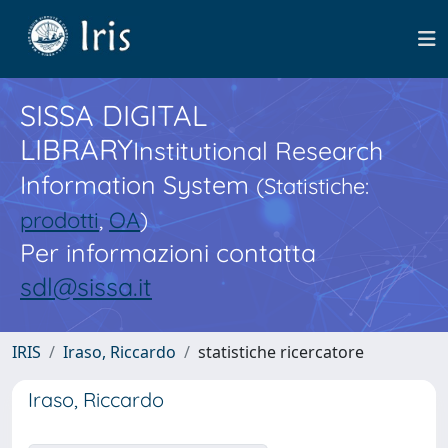
SISSA DIGITAL
LIBRARY
Institutional Research
Information System
(Statistiche:
prodotti
,
OA
)
Per informazioni contatta
sdl@sissa.it
IRIS
Iraso, Riccardo
statistiche ricercatore
Iraso, Riccardo