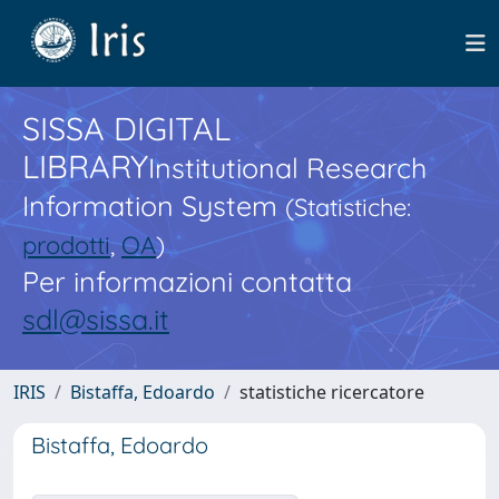
SISSA DIGITAL
LIBRARY
Institutional Research
Information System
(Statistiche:
prodotti
,
OA
)
Per informazioni contatta
sdl@sissa.it
IRIS
Bistaffa, Edoardo
statistiche ricercatore
Bistaffa, Edoardo