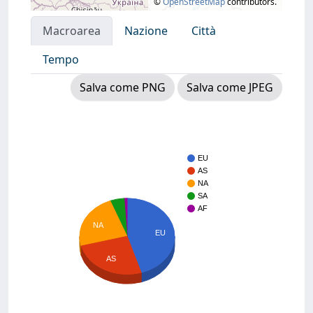
©
OpenStreetMap
contributors.
Macroarea
Nazione
Città
Tempo
Salva come PNG
Salva come JPEG
EU
AS
NA
SA
AF
NA
EU
AS