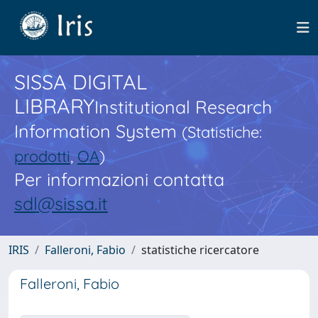
SISSA DIGITAL
LIBRARY
Institutional Research
Information System
(Statistiche:
prodotti
,
OA
)
Per informazioni contatta
sdl@sissa.it
IRIS
Falleroni, Fabio
statistiche ricercatore
Falleroni, Fabio