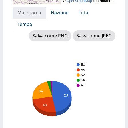
©
OpenStreetMap
contributors.
Macroarea
Nazione
Città
Tempo
Salva come PNG
Salva come JPEG
EU
AS
NA
SA
AF
NA
EU
AS