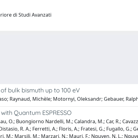
riore di Studi Avanzati
 of bulk bismuth up to 100 eV
so; Raynaud, Michèle; Motornyi, Oleksandr; Gebauer, Ralph;
ng with Quantum ESPRESSO
, O.; Buongiorno Nardelli, M.; Calandra, M.; Car, R.; Cavazzo
tasio, R. A.; Ferretti, A.; Floris, A.; Fratesi, G.; Fugallo, G.; G
i, M.; Marsili, M.; Marzari, N.; Mauri, F.; Nguyen, N. L.; Nguye