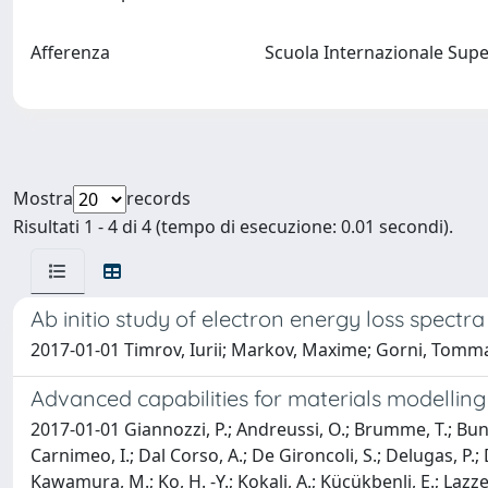
Afferenza
Scuola Internazionale Supe
Mostra
records
Risultati 1 - 4 di 4 (tempo di esecuzione: 0.01 secondi).
Ab initio study of electron energy loss spectra
2017-01-01 Timrov, Iurii; Markov, Maxime; Gorni, Tomma
Advanced capabilities for materials modelli
2017-01-01 Giannozzi, P.; Andreussi, O.; Brumme, T.; Bunau
Carnimeo, I.; Dal Corso, A.; De Gironcoli, S.; Delugas, P.; Dis
Kawamura, M.; Ko, H. -Y.; Kokalj, A.; Kücükbenli, E.; Lazzer