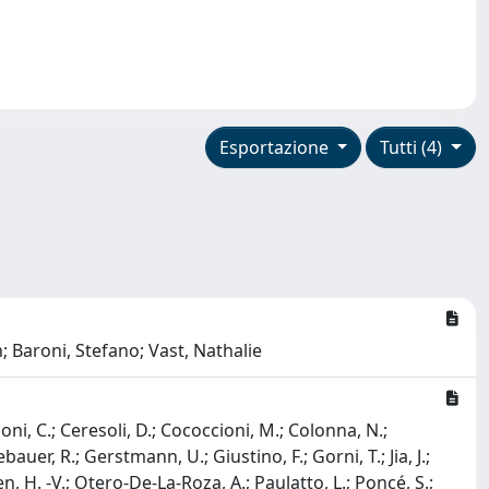
Esportazione
Tutti (4)
 Baroni, Stefano; Vast, Nathalie
ni, C.; Ceresoli, D.; Cococcioni, M.; Colonna, N.;
ebauer, R.; Gerstmann, U.; Giustino, F.; Gorni, T.; Jia, J.;
n, H. -V.; Otero-De-La-Roza, A.; Paulatto, L.; Poncé, S.;