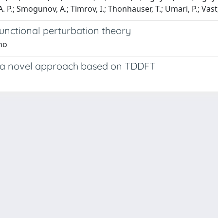
A. P.; Smogunov, A.; Timrov, I.; Thonhauser, T.; Umari, P.; Vast,
unctional perturbation theory
no
s: a novel approach based on TDDFT