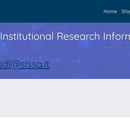
Home
Sfo
Institutional Research Inf
sdl@sissa.it