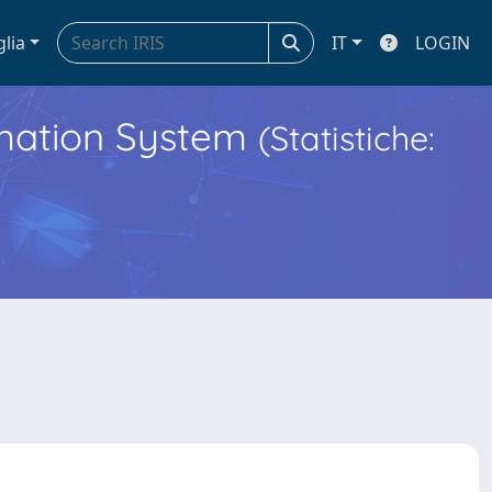
glia
IT
LOGIN
ormation System
(Statistiche: