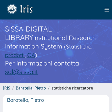
SISSA DIGITAL
LIBRARY
Institutional Research
Information System
(Statistiche:
prodotti
,
OA
)
Per informazioni contatta
sdl@sissa.it
IRIS
Baratella, Pietro
statistiche ricercatore
Baratella, Pietro