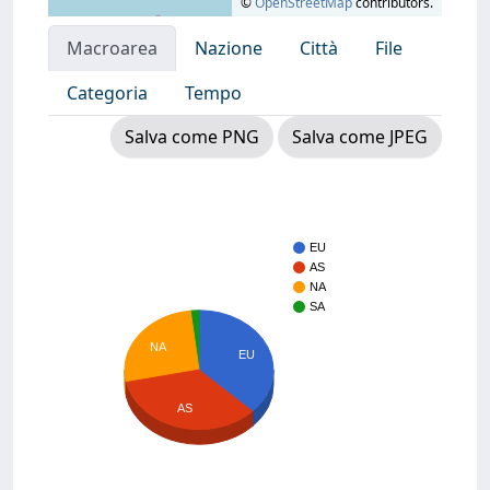
©
OpenStreetMap
contributors.
Macroarea
Nazione
Città
File
Categoria
Tempo
Salva come PNG
Salva come JPEG
EU
AS
NA
SA
NA
EU
AS