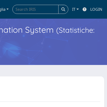
glia
IT
LOGIN
ormation System
(Statistiche: