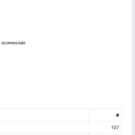
e sconosciuto
#
107