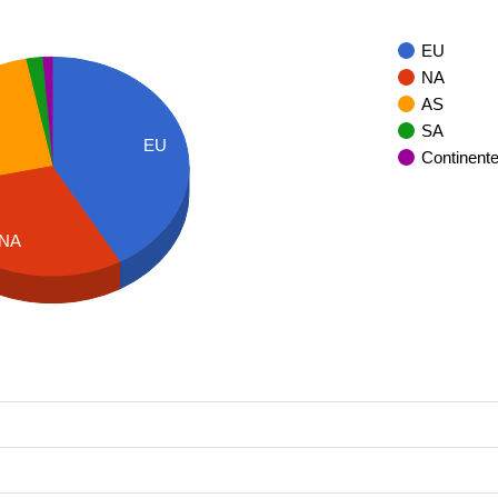
EU
NA
AS
SA
EU
Continent
NA