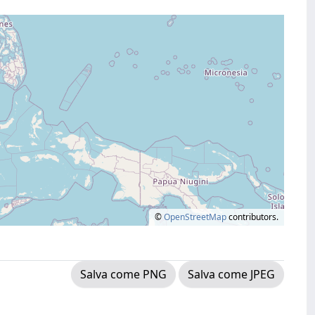
©
OpenStreetMap
contributors.
Salva come PNG
Salva come JPEG