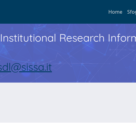
Home
Sfo
Institutional Research Inf
sdl@sissa.it