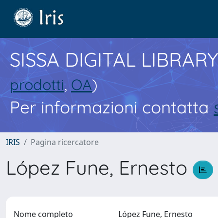
SISSA DIGITAL LIBRARY
prodotti
,
OA
)
Per informazioni contatta
IRIS
Pagina ricercatore
López Fune, Ernesto
Nome completo
López Fune, Ernesto