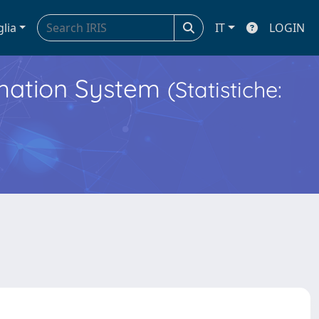
glia
IT
LOGIN
ormation System
(Statistiche: