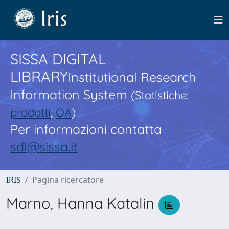
SISSA DIGITAL
LIBRARY
Institutional Research
Information System
(Statistiche:
prodotti
,
OA
)
Per informazioni contatta
sdl@sissa.it
IRIS
Pagina ricercatore
Marno, Hanna Katalin