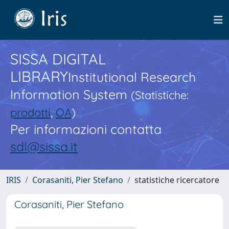
SISSA DIGITAL
LIBRARY
Institutional Research
Information System
(Statistiche:
prodotti
,
OA
)
Per informazioni contatta
sdl@sissa.it
IRIS
Corasaniti, Pier Stefano
statistiche ricercatore
Corasaniti, Pier Stefano