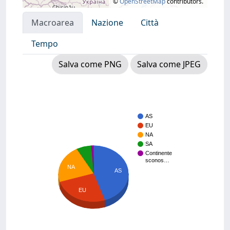
©
OpenStreetMap
contributors.
Macroarea
Nazione
Città
Tempo
Salva come PNG
Salva come JPEG
AS
EU
NA
SA
Continente
sconos…
NA
AS
EU