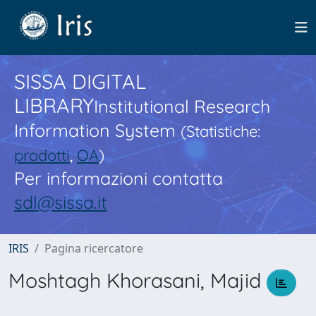
SISSA DIGITAL
LIBRARY
Institutional Research
Information System
(Statistiche:
prodotti
,
OA
)
Per informazioni contatta
sdl@sissa.it
IRIS
Pagina ricercatore
Moshtagh Khorasani, Majid