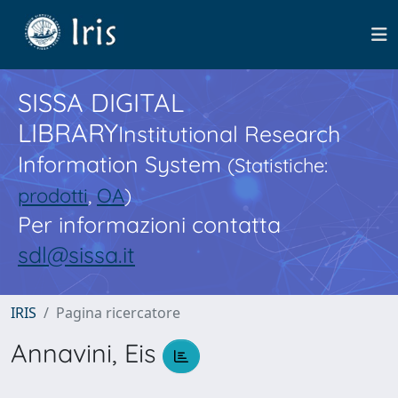
SISSA DIGITAL
LIBRARY
Institutional Research
Information System
(Statistiche:
prodotti
,
OA
)
Per informazioni contatta
sdl@sissa.it
IRIS
Pagina ricercatore
Annavini, Eis