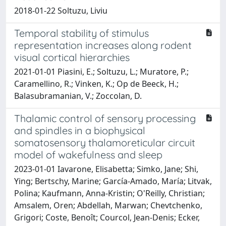
2018-01-22 Soltuzu, Liviu
Temporal stability of stimulus
representation increases along rodent
visual cortical hierarchies
2021-01-01 Piasini, E.; Soltuzu, L.; Muratore, P.;
Caramellino, R.; Vinken, K.; Op de Beeck, H.;
Balasubramanian, V.; Zoccolan, D.
Thalamic control of sensory processing
and spindles in a biophysical
somatosensory thalamoreticular circuit
model of wakefulness and sleep
2023-01-01 Iavarone, Elisabetta; Simko, Jane; Shi,
Ying; Bertschy, Marine; García-Amado, María; Litvak,
Polina; Kaufmann, Anna-Kristin; O'Reilly, Christian;
Amsalem, Oren; Abdellah, Marwan; Chevtchenko,
Grigori; Coste, Benoît; Courcol, Jean-Denis; Ecker,