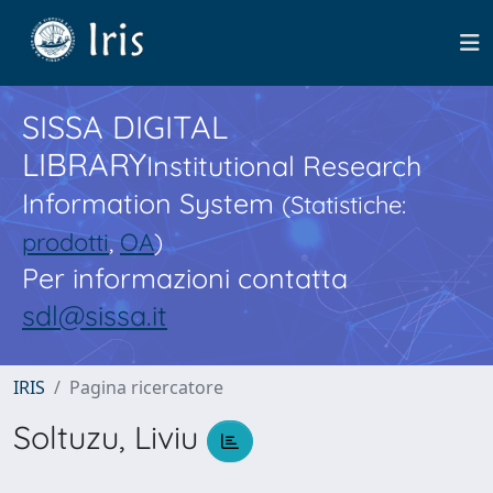
SISSA DIGITAL
LIBRARY
Institutional Research
Information System
(Statistiche:
prodotti
,
OA
)
Per informazioni contatta
sdl@sissa.it
IRIS
Pagina ricercatore
Soltuzu, Liviu