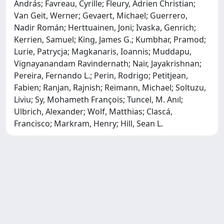
András; Favreau, Cyrille; Fleury, Adrien Christian;
Van Geit, Werner; Gevaert, Michael; Guerrero,
Nadir Román; Herttuainen, Joni; Ivaska, Genrich;
Kerrien, Samuel; King, James G.; Kumbhar, Pramod;
Lurie, Patrycja; Magkanaris, Ioannis; Muddapu,
Vignayanandam Ravindernath; Nair, Jayakrishnan;
Pereira, Fernando L.; Perin, Rodrigo; Petitjean,
Fabien; Ranjan, Rajnish; Reimann, Michael; Soltuzu,
Liviu; Sy, Mohameth François; Tuncel, M. Anıl;
Ulbrich, Alexander; Wolf, Matthias; Clascá,
Francisco; Markram, Henry; Hill, Sean L.