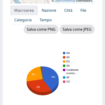
©
OpenStreetMap
contributors.
Macroarea
Nazione
Città
File
Categoria
Tempo
Salva come PNG
Salva come JPEG
NA
AS
EU
SA
Continente
sconos…
EU
NA
AF
OC
AS