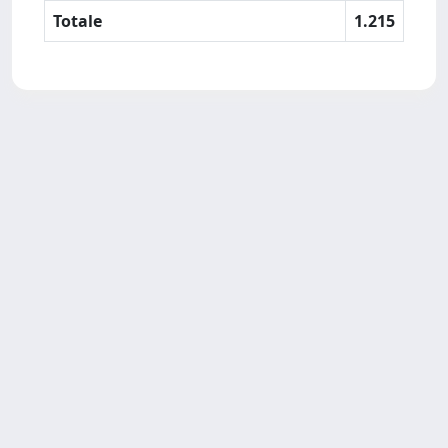
Totale
1.215
SISSA Library - Via Bonomea,
Powered by IRIS
about