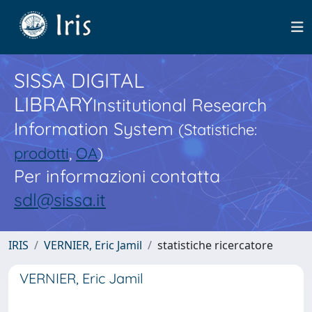
SISSA DIGITAL
LIBRARY
Institutional Research
Information System
(Statistiche:
prodotti
,
OA
)
Per informazioni contatta
sdl@sissa.it
IRIS
VERNIER, Eric Jamil
statistiche ricercatore
VERNIER, Eric Jamil