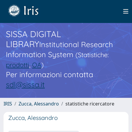
SISSA DIGITAL
LIBRARY
Institutional Research
Information System
(Statistiche:
prodotti
,
OA
)
Per informazioni contatta
sdl@sissa.it
IRIS
Zucca, Alessandro
statistiche ricercatore
Zucca, Alessandro