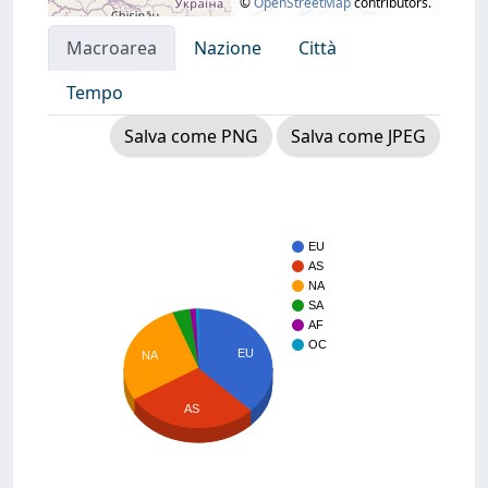
©
OpenStreetMap
contributors.
Macroarea
Nazione
Città
Tempo
Salva come PNG
Salva come JPEG
EU
AS
NA
SA
AF
OC
EU
NA
AS