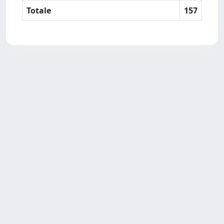
Totale
157
SISSA Library - Via Bonomea,
Powered by IRIS
about