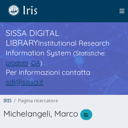
SISSA DIGITAL
LIBRARY
Institutional Research
Information System
(Statistiche:
prodotti
,
OA
)
Per informazioni contatta
sdl@sissa.it
IRIS
Pagina ricercatore
Michelangeli, Marco