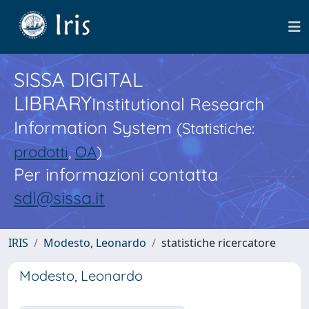
SISSA DIGITAL
LIBRARY
Institutional Research
Information System
(Statistiche:
prodotti
,
OA
)
Per informazioni contatta
sdl@sissa.it
IRIS
Modesto, Leonardo
statistiche ricercatore
Modesto, Leonardo