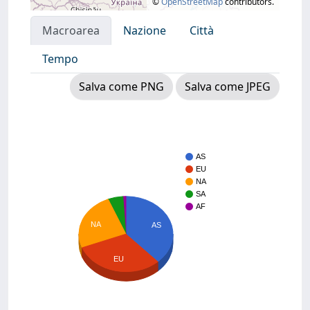
©
OpenStreetMap
contributors.
Macroarea
Nazione
Città
Tempo
Salva come PNG
Salva come JPEG
AS
EU
NA
SA
AF
NA
AS
EU