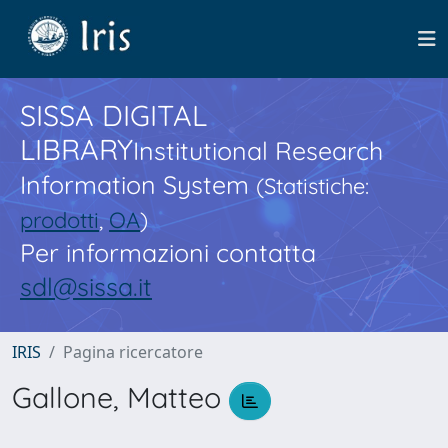
SISSA DIGITAL
LIBRARY
Institutional Research
Information System
(Statistiche:
prodotti
,
OA
)
Per informazioni contatta
sdl@sissa.it
IRIS
Pagina ricercatore
Gallone, Matteo