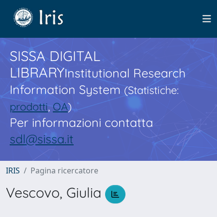
SISSA DIGITAL
LIBRARY
Institutional Research
Information System
(Statistiche:
prodotti
,
OA
)
Per informazioni contatta
sdl@sissa.it
IRIS
Pagina ricercatore
Vescovo, Giulia