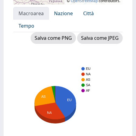
©
OpenStreetMap
contributors.
Macroarea
Nazione
Città
Tempo
Salva come PNG
Salva come JPEG
EU
NA
AS
SA
AF
AS
EU
NA