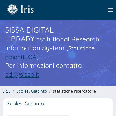
SISSA DIGITAL
LIBRARY
Institutional Research
Information System
(Statistiche:
prodotti
,
OA
)
Per informazioni contatta
sdl@sissa.it
IRIS
Scoles, Giacinto
statistiche ricercatore
Scoles, Giacinto