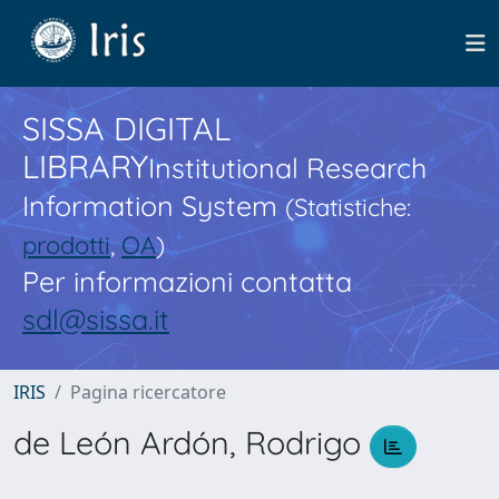
SISSA DIGITAL
LIBRARY
Institutional Research
Information System
(Statistiche:
prodotti
,
OA
)
Per informazioni contatta
sdl@sissa.it
IRIS
Pagina ricercatore
de León Ardón, Rodrigo