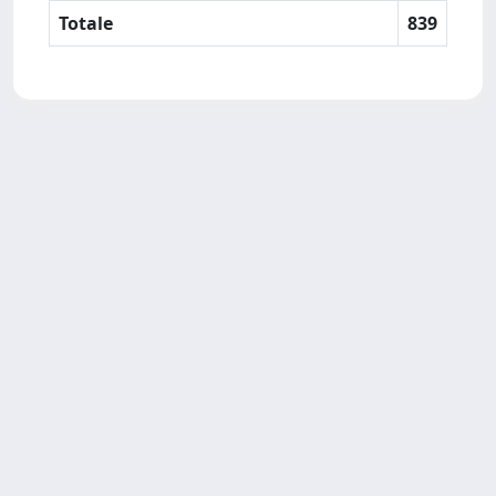
Totale
839
SISSA Library - Via Bonomea,
Powered by IRIS
about