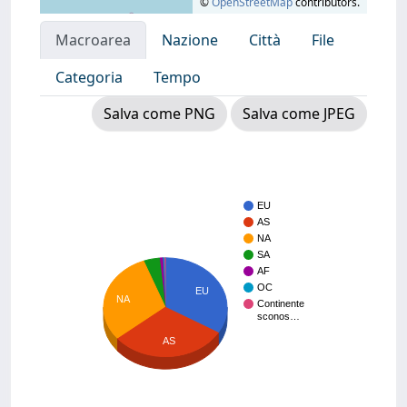
©
OpenStreetMap
contributors.
Macroarea
Nazione
Città
File
Categoria
Tempo
Salva come PNG
Salva come JPEG
EU
AS
NA
SA
AF
OC
EU
NA
Continente
sconos…
AS