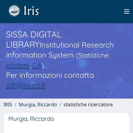
SISSA DIGITAL
LIBRARY
Institutional Research
Information System
(Statistiche:
prodotti
,
OA
)
Per informazioni contatta
sdl@sissa.it
IRIS
Murgia, Riccardo
statistiche ricercatore
Murgia, Riccardo