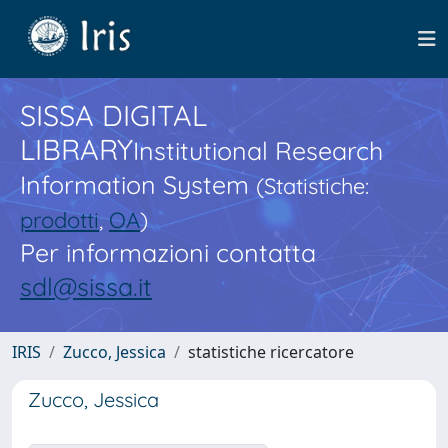
SISSA DIGITAL
LIBRARY
Institutional Research
Information System
(Statistiche:
prodotti
,
OA
)
Per informazioni contatta
sdl@sissa.it
IRIS
Zucco, Jessica
statistiche ricercatore
Zucco, Jessica