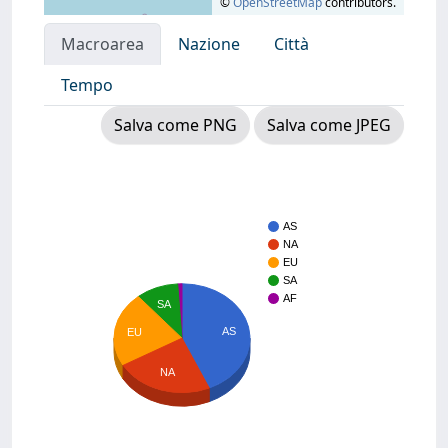
©
OpenStreetMap
contributors.
Macroarea
Nazione
Città
Tempo
Salva come PNG
Salva come JPEG
AS
NA
EU
SA
AF
SA
AS
EU
NA