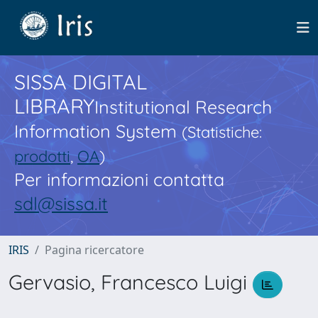
SISSA DIGITAL
LIBRARY
Institutional Research
Information System
(Statistiche:
prodotti
,
OA
)
Per informazioni contatta
sdl@sissa.it
IRIS
Pagina ricercatore
Gervasio, Francesco Luigi