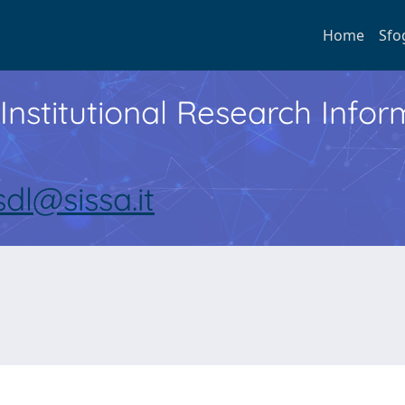
Home
Sfo
Institutional Research Inf
sdl@sissa.it