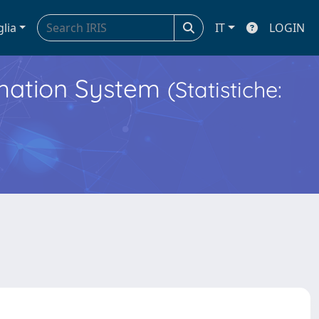
glia
IT
LOGIN
ormation System
(Statistiche: