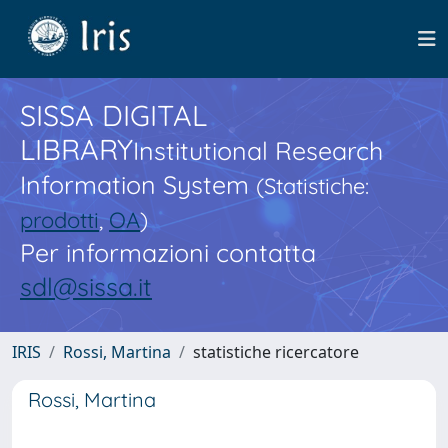
SISSA DIGITAL
LIBRARY
Institutional Research
Information System
(Statistiche:
prodotti
,
OA
)
Per informazioni contatta
sdl@sissa.it
IRIS
Rossi, Martina
statistiche ricercatore
Rossi, Martina