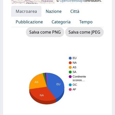
©
OpenStreetMap
contributors.
Macroarea
Nazione
Città
Pubblicazione
Categoria
Tempo
Salva come PNG
Salva come JPEG
EU
NA
AS
SA
Continente
sconos…
AS
EU
OC
AF
NA