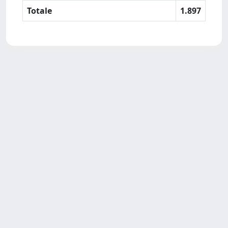
Totale
1.897
SISSA Library - Via Bonomea,
Powered by IRIS
about