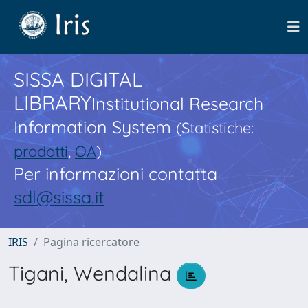
SISSA DIGITAL
LIBRARY
Institutional Research
Information System
(Statistiche:
prodotti
,
OA
)
Per informazioni contatta
sdl@sissa.it
IRIS
Pagina ricercatore
Tigani, Wendalina