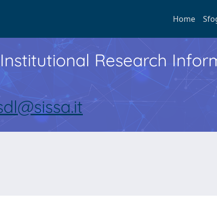
Home
Sfo
Institutional Research Inf
sdl@sissa.it