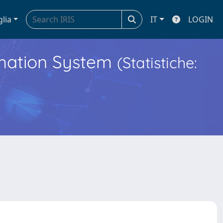
glia
IT
LOGIN
ormation System
(Statistiche: