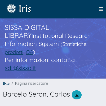
SISSA DIGITAL
LIBRARY
Institutional Research
Information System
(Statistiche:
prodotti
,
OA
)
Per informazioni contatta
sdl@sissa.it
IRIS
Pagina ricercatore
Barcelo Seron, Carlos