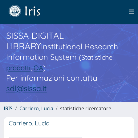
SISSA DIGITAL
LIBRARY
Institutional Research
Information System
(Statistiche:
prodotti
,
OA
)
Per informazioni contatta
sdl@sissa.it
IRIS
Carriero, Lucia
statistiche ricercatore
Carriero, Lucia