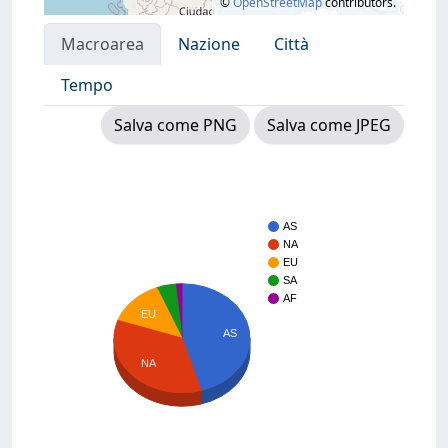
©
OpenStreetMap
contributors.
Macroarea
Nazione
Città
Tempo
Salva come PNG
Salva come JPEG
AS
NA
EU
SA
AF
EU
AS
NA