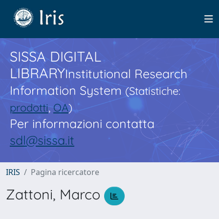
SISSA DIGITAL
LIBRARY
Institutional Research
Information System
(Statistiche:
prodotti
,
OA
)
Per informazioni contatta
sdl@sissa.it
IRIS
Pagina ricercatore
Zattoni, Marco