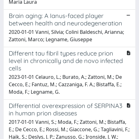
Maria Laura
Brain aging: A Ianus-faced player
between health and neurodegeneration
2020-01-01 Vanni, Silvia; Colini Baldeschi, Arianna;
Zattoni, Marco; Legname, Giuseppe
Different tau fibril types reduce prion
level in chronically and de novo infected
cells
2023-01-01 Celauro, L.; Burato, A.; Zattoni, M.; De
Cecco, E.; Fantuz, M.; Cazzaniga, F. A.; Bistaffa, E.;
Moda, F.; Legname, G.
Differential overexpression of SERPINA3
in human prion diseases
2017-01-01 Vanni, S.; Moda, F.; Zattoni, M.; Bistaffa,
E.; De Cecco, E.; Rossi, M.; Giaccone, G.; Tagliavini, F.;
Haïk, S.; Deslys, J. P.; Zanusso, G.; Ironside, J. W.;