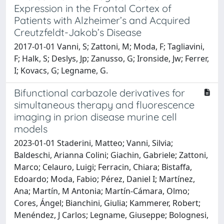
Expression in the Frontal Cortex of
Patients with Alzheimer’s and Acquired
Creutzfeldt-Jakob’s Disease
2017-01-01 Vanni, S; Zattoni, M; Moda, F; Tagliavini,
F; Halk, S; Deslys, Jp; Zanusso, G; Ironside, Jw; Ferrer,
I; Kovacs, G; Legname, G.
Bifunctional carbazole derivatives for
simultaneous therapy and fluorescence
imaging in prion disease murine cell
models
2023-01-01 Staderini, Matteo; Vanni, Silvia;
Baldeschi, Arianna Colini; Giachin, Gabriele; Zattoni,
Marco; Celauro, Luigi; Ferracin, Chiara; Bistaffa,
Edoardo; Moda, Fabio; Pérez, Daniel I; Martínez,
Ana; Martín, M Antonia; Martín-Cámara, Olmo;
Cores, Ángel; Bianchini, Giulia; Kammerer, Robert;
Menéndez, J Carlos; Legname, Giuseppe; Bolognesi,