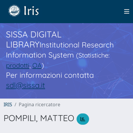
SISSA DIGITAL
LIBRARY
Institutional Research
Information System
(Statistiche:
prodotti
,
OA
)
Per informazioni contatta
sdl@sissa.it
IRIS
Pagina ricercatore
POMPILI, MATTEO