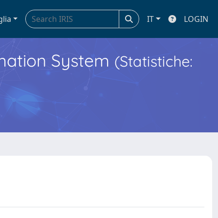
glia
IT
LOGIN
ormation System
(Statistiche: