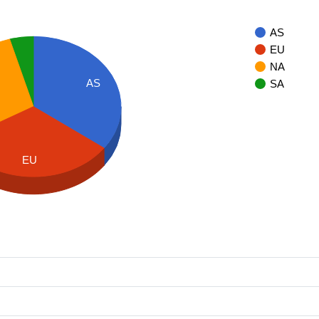
AS
EU
NA
AS
SA
EU