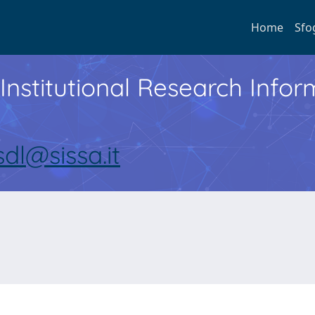
Home
Sfo
Institutional Research Inf
sdl@sissa.it