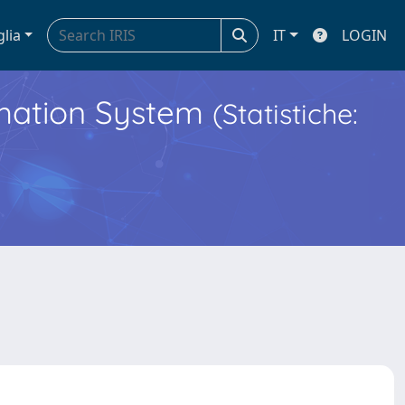
glia
IT
LOGIN
ormation System
(Statistiche: