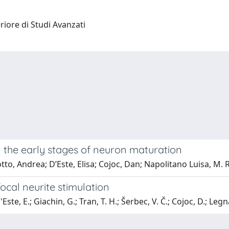
riore di Studi Avanzati
n the early stages of neuron maturation
to, Andrea; D’Este, Elisa; Cojoc, Dan; Napolitano Luisa, M. R
ocal neurite stimulation
ste, E.; Giachin, G.; Tran, T. H.; Šerbec, V. Č.; Cojoc, D.; Leg