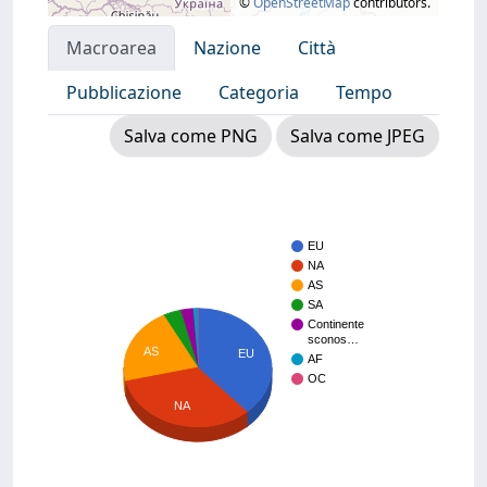
©
OpenStreetMap
contributors.
Macroarea
Nazione
Città
Pubblicazione
Categoria
Tempo
Salva come PNG
Salva come JPEG
EU
NA
AS
SA
Continente
sconos…
AS
EU
AF
OC
NA