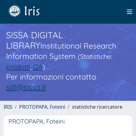
SISSA DIGITAL
LIBRARY
Institutional Research
Information System
(Statistiche:
prodotti
,
OA
)
Per informazioni contatta
sdl@sissa.it
IRIS
PROTOPAPA, Foteini
statistiche ricercatore
PROTOPAPA, Foteini