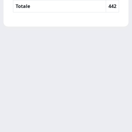
Totale
442
SISSA Library - Via Bonomea,
Powered by IRIS
about