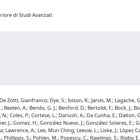
riore di Studi Avanzati
De Zotti, Gianfranco; Dye, S.; Ivison, R.; Jarvis, M.; Lagache
eelen, A.; Bendo, G. J.; Benford, D.; Bertoldi, F.; Bock, J.; Bone
, N.; Coles, P.; Cortese, L.; Dariush, A.; Da Cunha, E.; Dalton, 
rdner, J.; Gomez, H.; González Nuevo, J.; González Solares, E.; 
drea; Lawrence, A.; Lee, Mun Ching; Leeuw, L.; Liske, J.; López 
 Phillipps, S.; Pohlen, M.; Popescu, C.; Rawlings, S.; Rigby, 