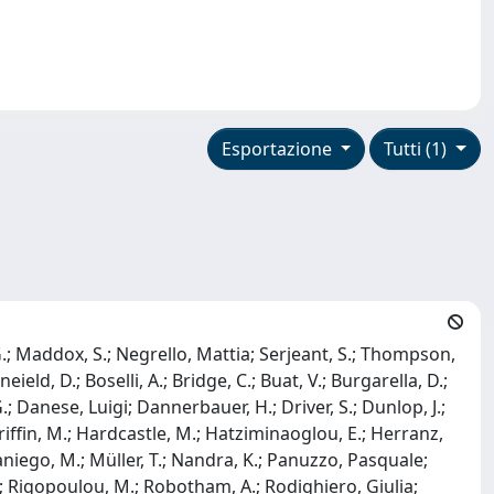
Esportazione
Tutti (1)
, G.; Maddox, S.; Negrello, Mattia; Serjeant, S.; Thompson,
ield, D.; Boselli, A.; Bridge, C.; Buat, V.; Burgarella, D.;
G.; Danese, Luigi; Dannerbauer, H.; Driver, S.; Dunlop, J.;
Griffin, M.; Hardcastle, M.; Hatziminaoglou, E.; Herranz,
Caniego, M.; Müller, T.; Nandra, K.; Panuzzo, Pasquale;
E.; Rigopoulou, M.; Robotham, A.; Rodighiero, Giulia;