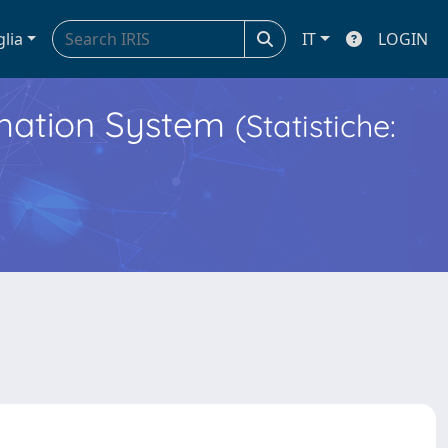
glia
IT
LOGIN
ormation System
(Statistiche: