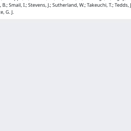
 B.; Smail, I.; Stevens, J.; Sutherland, W.; Takeuchi, T.; Tedds, J
e, G. J.