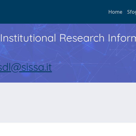
Home
Sfo
Institutional Research Inf
sdl@sissa.it