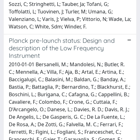
Sozzi, C; Stringhetti, L; Tauber, Ja; Tofani, G;
Toffolatti, L; Tuovinen, J; Turler, M; Umana, G;
Valenziano, L; Varis, J; Vielva, P; Vittorio, N; Wade, La;
Watson, C; White, Sdm; Winder, F.
Planck pre-launch status: Design and
description of the Low Frequency
Instrument
2010-01-01 Bersanelli, M.; Mandolesi, N.; Butler, R.
C.; Mennella, A.; Villa, F.; Aja, B.; Artal, E.; Artina, E.;
Baccigalupi, C.; Balasini, M.; Baldan, G.; Banday, A.;
Bastia, P.; Battaglia, P.; Bernardino, T.; Blackhurst, E.;
Boschini, L.; Burigana, C.; Cafagna, G.; Cappellini, B.;
Cavaliere, F.; Colombo, F.; Crone, G.; Cuttaia, F.;
D’Arcangelo, O.; Danese, L.; Davies, R. D.; Davis, R. J.;
De Angelis, L.; De Gasperis, G. C.; De La Fuente, L.;
De Rosa, A.; De Zotti, G.; Falvella, M. C.; Ferrari, F.;
Ferretti, R.; Figini, L.; Fogliani, S.; Franceschet, C.;
Franceschi, E.; Gaier, T.; Garavaglia, S.; Gomez, F.;