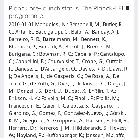
Planck pre-launch status: The Planck-LFI
programme,
2010-01-01 Mandolesi, N.; Bersanelli, M.; Butler, R.
C.; Artal, E.; Baccigalupi, C.; Balbi, A.; Banday, A. J.;
Barreiro, R. B.; Bartelmann, M.; Bennett, K.;
Bhandari, P.; Bonaldi, A.; Borrill, J.; Bremer, M.;
Burigana, C.; Bowman, R. C.; Cabella, P.; Cantalupo,
C.; Cappellini, B.; Courvoisier, T.; Crone, G.; Cuttaia,
F.; Danese, L.; D’Arcangelo, O.; Davies, R. D.; Davis, R.
J.; De Angelis, L.; de Gasperis, G.; De Rosa, A.; De
Troia, G.; de Zotti, G.; Dick, J.; Dickinson, C.; Diego, J.
M.; Donzelli, S.; Dörl, U.; Dupac, X.; Enßlin, T. A.;
Eriksen, H. K.; Falvella, M. C.; Finelli, F.; Frailis, M.;
Franceschi, E.; Gaier, T.; Galeotta, S.; Gasparo, F.;
Giardino, G.; Gomez, F.; Gonzalez-Nuevo, J.; Górski,
K. M.; Gregorio, A.; Gruppuso, A.; Hansen, F.; Hell, R.;
Herranz, D.; Herreros, J. M.; Hildebrandt, S.; Hovest,
W.; Hoyland, R.; Huffenberger, K.; Janssen, M.; Jaffe,