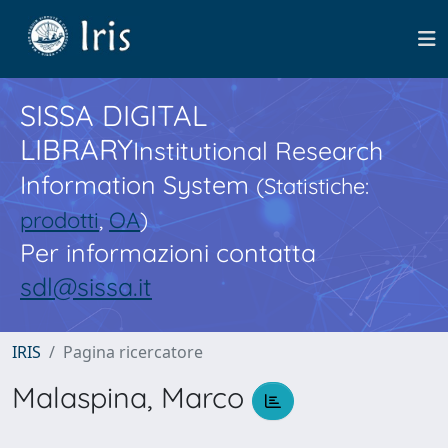
SISSA DIGITAL
LIBRARY
Institutional Research
Information System
(Statistiche:
prodotti
,
OA
)
Per informazioni contatta
sdl@sissa.it
IRIS
Pagina ricercatore
Malaspina, Marco