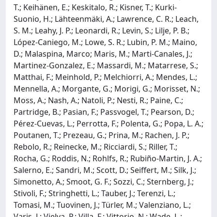
T.; Keihänen, E.; Keskitalo, R.; Kisner, T.; Kurki-
Suonio, H.; Lähteenmäki, A.; Lawrence, C. R.; Leach,
S. M.; Leahy, J. P.; Leonardi, R.; Levin, S.; Lilje, P. B.;
López-Caniego, M.; Lowe, S. R.; Lubin, P. M.; Maino,
D.; Malaspina, Marco; Maris, M.; Marti-Canales, J.;
Martinez-Gonzalez, E.; Massardi, M.; Matarrese, S.;
Matthai, F.; Meinhold, P.; Melchiorri, A.; Mendes, L.;
Mennella, A.; Morgante, G.; Morigi, G.; Morisset, N.;
Moss, A.; Nash, A.; Natoli, P.; Nesti, R.; Paine, C.;
Partridge, B.; Pasian, F.; Passvogel, T.; Pearson, D.;
Pérez-Cuevas, L.; Perrotta, F.; Polenta, G.; Popa, L. A.;
Poutanen, T.; Prezeau, G.; Prina, M.; Rachen, J. P.;
Rebolo, R.; Reinecke, M.; Ricciardi, S.; Riller, T.;
Rocha, G.; Roddis, N.; Rohlfs, R.; Rubiño-Martin, J. A.;
Salerno, E.; Sandri, M.; Scott, D.; Seiffert, M.; Silk, J.;
Simonetto, A.; Smoot, G. F.; Sozzi, C.; Sternberg, J.;
Stivoli, F.; Stringhetti, L.; Tauber, J.; Terenzi, L.;
Tomasi, M.; Tuovinen, J.; Türler, M.; Valenziano, L.;
Varis, J.; Vielva, P.; Villa, F.; Vittorio, N.; Wade, L.;