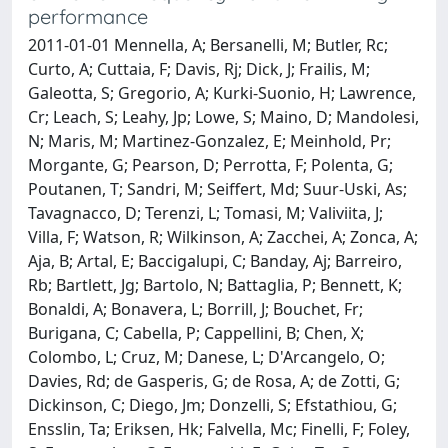
performance
2011-01-01 Mennella, A; Bersanelli, M; Butler, Rc;
Curto, A; Cuttaia, F; Davis, Rj; Dick, J; Frailis, M;
Galeotta, S; Gregorio, A; Kurki-Suonio, H; Lawrence,
Cr; Leach, S; Leahy, Jp; Lowe, S; Maino, D; Mandolesi,
N; Maris, M; Martinez-Gonzalez, E; Meinhold, Pr;
Morgante, G; Pearson, D; Perrotta, F; Polenta, G;
Poutanen, T; Sandri, M; Seiffert, Md; Suur-Uski, As;
Tavagnacco, D; Terenzi, L; Tomasi, M; Valiviita, J;
Villa, F; Watson, R; Wilkinson, A; Zacchei, A; Zonca, A;
Aja, B; Artal, E; Baccigalupi, C; Banday, Aj; Barreiro,
Rb; Bartlett, Jg; Bartolo, N; Battaglia, P; Bennett, K;
Bonaldi, A; Bonavera, L; Borrill, J; Bouchet, Fr;
Burigana, C; Cabella, P; Cappellini, B; Chen, X;
Colombo, L; Cruz, M; Danese, L; D'Arcangelo, O;
Davies, Rd; de Gasperis, G; de Rosa, A; de Zotti, G;
Dickinson, C; Diego, Jm; Donzelli, S; Efstathiou, G;
Ensslin, Ta; Eriksen, Hk; Falvella, Mc; Finelli, F; Foley,