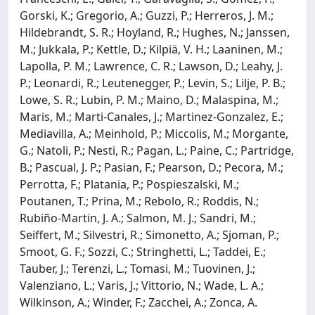
Gorski, K.; Gregorio, A.; Guzzi, P.; Herreros, J. M.;
Hildebrandt, S. R.; Hoyland, R.; Hughes, N.; Janssen,
M.; Jukkala, P.; Kettle, D.; Kilpiä, V. H.; Laaninen, M.;
Lapolla, P. M.; Lawrence, C. R.; Lawson, D.; Leahy, J.
P.; Leonardi, R.; Leutenegger, P.; Levin, S.; Lilje, P. B.;
Lowe, S. R.; Lubin, P. M.; Maino, D.; Malaspina, M.;
Maris, M.; Marti-Canales, J.; Martinez-Gonzalez, E.;
Mediavilla, A.; Meinhold, P.; Miccolis, M.; Morgante,
G.; Natoli, P.; Nesti, R.; Pagan, L.; Paine, C.; Partridge,
B.; Pascual, J. P.; Pasian, F.; Pearson, D.; Pecora, M.;
Perrotta, F.; Platania, P.; Pospieszalski, M.;
Poutanen, T.; Prina, M.; Rebolo, R.; Roddis, N.;
Rubiño-Martin, J. A.; Salmon, M. J.; Sandri, M.;
Seiffert, M.; Silvestri, R.; Simonetto, A.; Sjoman, P.;
Smoot, G. F.; Sozzi, C.; Stringhetti, L.; Taddei, E.;
Tauber, J.; Terenzi, L.; Tomasi, M.; Tuovinen, J.;
Valenziano, L.; Varis, J.; Vittorio, N.; Wade, L. A.;
Wilkinson, A.; Winder, F.; Zacchei, A.; Zonca, A.