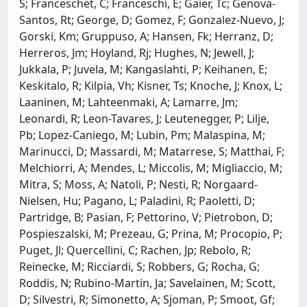
S; Franceschet, C; Franceschi, E; Gaier, Tc; Genova-
Santos, Rt; George, D; Gomez, F; Gonzalez-Nuevo, J;
Gorski, Km; Gruppuso, A; Hansen, Fk; Herranz, D;
Herreros, Jm; Hoyland, Rj; Hughes, N; Jewell, J;
Jukkala, P; Juvela, M; Kangaslahti, P; Keihanen, E;
Keskitalo, R; Kilpia, Vh; Kisner, Ts; Knoche, J; Knox, L;
Laaninen, M; Lahteenmaki, A; Lamarre, Jm;
Leonardi, R; Leon-Tavares, J; Leutenegger, P; Lilje,
Pb; Lopez-Caniego, M; Lubin, Pm; Malaspina, M;
Marinucci, D; Massardi, M; Matarrese, S; Matthai, F;
Melchiorri, A; Mendes, L; Miccolis, M; Migliaccio, M;
Mitra, S; Moss, A; Natoli, P; Nesti, R; Norgaard-
Nielsen, Hu; Pagano, L; Paladini, R; Paoletti, D;
Partridge, B; Pasian, F; Pettorino, V; Pietrobon, D;
Pospieszalski, M; Prezeau, G; Prina, M; Procopio, P;
Puget, Jl; Quercellini, C; Rachen, Jp; Rebolo, R;
Reinecke, M; Ricciardi, S; Robbers, G; Rocha, G;
Roddis, N; Rubino-Martin, Ja; Savelainen, M; Scott,
D; Silvestri, R; Simonetto, A; Sjoman, P; Smoot, Gf;