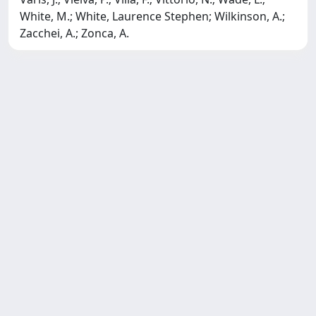
White, M.; White, Laurence Stephen; Wilkinson, A.;
Zacchei, A.; Zonca, A.
SISSA Library - Via Bonomea,
Powered by IRIS
about
265 - 34136 Trieste ITALY - Tel.
IRIS
Utilizzo dei cookie