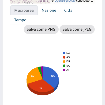
©
OpenStreetMap
contributors.
Macroarea
Nazione
Città
Tempo
Salva come PNG
Salva come JPEG
NA
AS
EU
SA
AF
EU
NA
AS