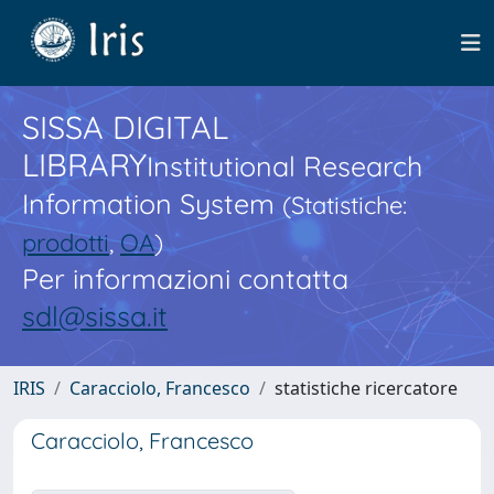
SISSA DIGITAL
LIBRARY
Institutional Research
Information System
(Statistiche:
prodotti
,
OA
)
Per informazioni contatta
sdl@sissa.it
IRIS
Caracciolo, Francesco
statistiche ricercatore
Caracciolo, Francesco