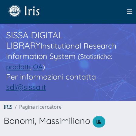
SISSA DIGITAL
LIBRARY
Institutional Research
Information System
(Statistiche:
prodotti
,
OA
)
Per informazioni contatta
sdl@sissa.it
IRIS
Pagina ricercatore
Bonomi, Massimiliano