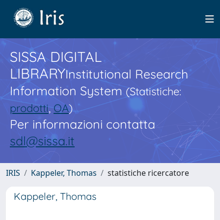
SISSA DIGITAL
LIBRARY
Institutional Research
Information System
(Statistiche:
prodotti
,
OA
)
Per informazioni contatta
sdl@sissa.it
IRIS
Kappeler, Thomas
statistiche ricercatore
Kappeler, Thomas