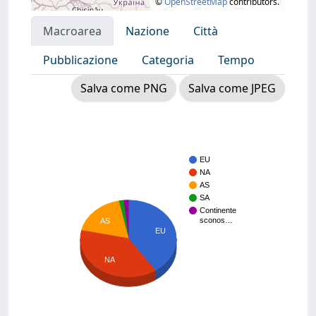
©
OpenStreetMap
contributors.
Macroarea
Nazione
Città
Pubblicazione
Categoria
Tempo
Salva come PNG
Salva come JPEG
EU
NA
AS
SA
Continente
sconos…
AS
EU
NA