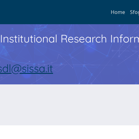
Home
Sfo
Institutional Research Inf
sdl@sissa.it