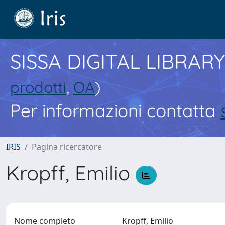
SISSA DIGITAL LIBRARY
prodotti
,
OA
)
Per informazioni contatta
IRIS
Pagina ricercatore
Kropff, Emilio
Nome completo
Kropff, Emilio