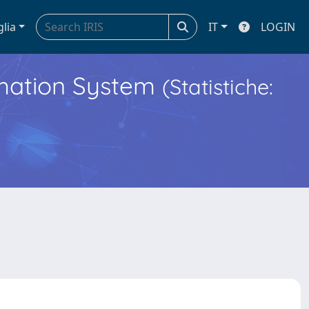
glia
IT
LOGIN
ormation System
(Statistiche: