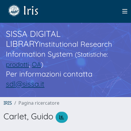
SISSA DIGITAL
LIBRARY
Institutional Research
Information System
(Statistiche:
prodotti
,
OA
)
Per informazioni contatta
sdl@sissa.it
IRIS
Pagina ricercatore
Carlet, Guido