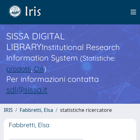
SISSA DIGITAL
LIBRARY
Institutional Research
Information System
(Statistiche:
prodotti
,
OA
)
Per informazioni contatta
sdl@sissa.it
IRIS
Fabbretti, Elsa
statistiche ricercatore
Fabbretti, Elsa