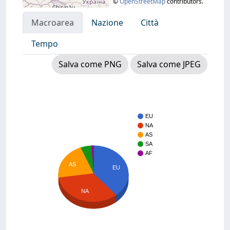
©
OpenStreetMap
contributors.
Macroarea
Nazione
Città
Tempo
Salva come PNG
Salva come JPEG
EU
NA
AS
SA
AF
AS
EU
NA