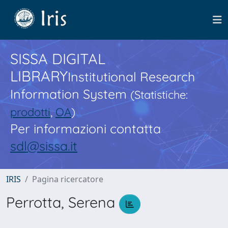
SISSA DIGITAL
LIBRARY
Institutional Research
Information System
(Statistiche:
prodotti
,
OA
)
Per informazioni contatta
sdl@sissa.it
IRIS
Pagina ricercatore
Perrotta, Serena