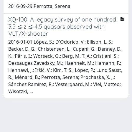
2016-09-29 Perrotta, Serena
XQ-100: A legacy survey of one hundred
3.5 ≲ z ≲ 4.5 quasars observed with
VLT/X-shooter
2016-01-01 López, S.; D'Odorico, V.; Ellison, L. S.;
Becker, D. G.; Christensen, L.; Cupani, G.; Denney, D.
K.; Pâris, I.; Worseck, G.; Berg, M. T. A.; Cristiani, S.;
Dessauges Zavadsky, M.; Haehnelt, M.; Hamann, F.;
Hennawi, J.; Iršič, V.; Kim, T. S.; López, P.; Lund Saust,
R.; Ménard, B.; Perrotta, Serena; Prochaska, X. J.;
Sánchez Ramírez, R.; Vestergaard, M.; Viel, Matteo;
Wisotzki, L.