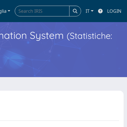
glia
IT
LOGIN
ormation System
(Statistiche: