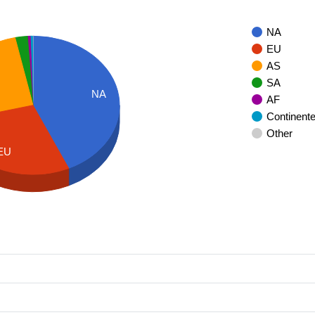
NA
EU
AS
SA
NA
AF
Continent
Other
EU