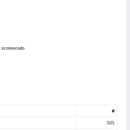
e sconosciuto
#
505